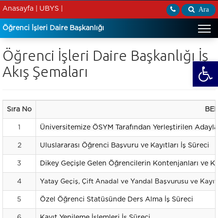
Anasayfa |
UBYS |
Ara
Öğrenci İşleri Daire Başkanlığı
Öğrenci İşleri Daire Başkanlığı İş
Open
Akış Şemaları
Sıra No
BEL
1
Üniversitemize ÖSYM Tarafından Yerleştirilen Adaylar
2
Uluslararası Öğrenci Başvuru ve K
ayıtları İş Süreci
3
Dikey Geçişle Gelen Öğrencilerin Kontenjanları ve Ka
4
Yatay Geçiş, Çift Anadal ve Yandal Başvurusu ve Kayıt 
5
Özel Öğrenci Statüsünde Ders Alma İş Süreci
6
Kayıt Yenileme İşlemleri İş Süreci