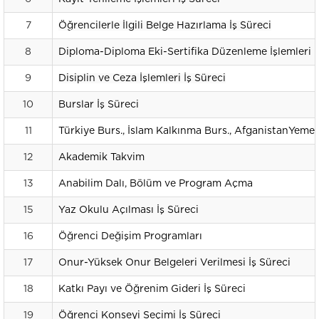
7
Öğrencilerle İlgili Belge Hazırlama İş Süreci
8
Diploma-Diploma Eki-Sertifika Düzenleme İşlemleri İ
9
Disiplin ve Ceza İşlemleri İş Süreci
10
Burslar İş Süreci
11
Türkiye Burs., İslam Kalkınma Burs., AfganistanYeme
12
Akademik Takvim
13
Anabilim Dalı, Bölüm ve Program Açma
15
Yaz Okulu Açılması İş Süreci
16
Öğrenci Değişim Programları
17
Onur-Yüksek Onur Belgeleri Verilmesi İş Süreci
18
Katkı Payı ve Öğrenim Gideri İş Süreci
19
Öğrenci Konseyi Seçimi İş Süreci