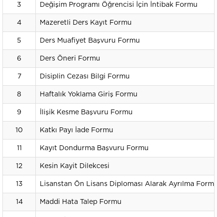
3
Değişim Programı Öğrencisi İçin İntibak Formu
4
Mazeretli Ders Kayıt Formu
5
Ders Muafiyet Başvuru Formu
6
Ders Öneri Formu
7
Disiplin Cezası Bilgi Formu
8
Haftalık Yoklama Giriş Formu
9
İlişik Kesme Başvuru Formu
10
Katkı Payı İade Formu
11
Kayıt Dondurma Başvuru Formu
12
Kesin Kayit Dilekcesi
13
Lisanstan Ön Lisans Diploması Alarak Ayrılma Form
14
Maddi Hata Talep Formu